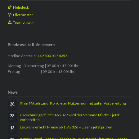
Helpdesk
Filetransfer
Teamviewer
Bundesweite Rufnummern
Hotline Zentrale:
+49 800 0 254357
Montag - Donnerstag | 09.00 bis 17.00 Uhr
Freitag | 09.00 bis 13.00 Uhr
News
KI im Mittelstand: Konkreter Nutzen nur mit guter Vorbereitung
28.
JUL
E-Rechnungspflicht: Ab 2027 wird der Versand Pflicht – jetzt
28.
vorbereiten
JUL
Lexware erhöht Preise ab 1.9.2026 – Lizenz jetzt prüfen
13.
JUL
WatchGuard Firebox: Sicherheitslücke macht Firmware-Update