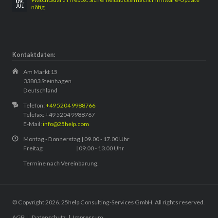
09.
nötig
JUL
Kontaktdaten:
Am Markt 15
33803 Steinhagen
Deutschland
Telefon:
+49 5204 9988766
Telefax: +49 5204 9988767
E-Mail:
info@25help.com
Montag - Donnerstag | 09.00 - 17.00 Uhr
Freitag | 09.00 - 13.00 Uhr
Termine nach Vereinbarung.
© Copyright 2026. 25help Consulting-Services GmbH. All rights reserved.
Navigation
AGB
Datenschutz
Impressum