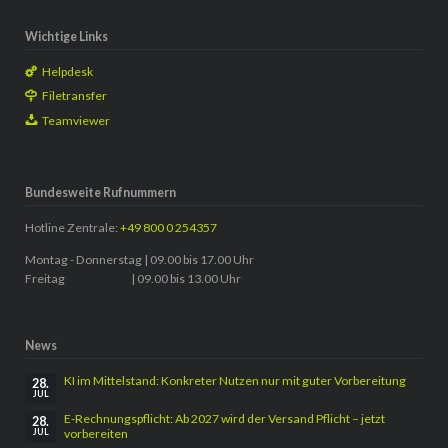
Wichtige Links
Helpdesk
Filetransfer
Teamviewer
Bundesweite Rufnummern
Hotline Zentrale:
+49 800 0 254357
Montag - Donnerstag | 09.00 bis 17.00 Uhr
Freitag | 09.00 bis 13.00 Uhr
News
KI im Mittelstand: Konkreter Nutzen nur mit guter Vorbereitung
28.
JUL
E-Rechnungspflicht: Ab 2027 wird der Versand Pflicht – jetzt
28.
vorbereiten
JUL