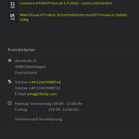
Lexware erhöht Preise ab 1.9.2026 – Lizenz jetzt prüfen
13.
JUL
WatchGuard Firebox: Sicherheitslücke macht Firmware-Update
09.
nötig
JUL
Kontaktdaten:
Am Markt 15
33803 Steinhagen
Deutschland
Telefon:
+49 5204 9988766
Telefax: +49 5204 9988767
E-Mail:
info@25help.com
Montag - Donnerstag | 09.00 - 17.00 Uhr
Freitag | 09.00 - 13.00 Uhr
Termine nach Vereinbarung.